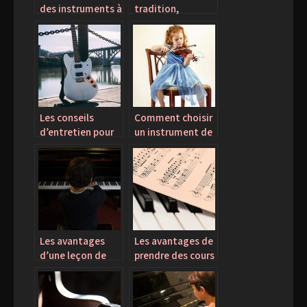
des instruments à
tradition,
corde
l’agenda du
concert est
encore full
Les conseils
Comment choisir
d’entretien pour
un instrument de
un bon
musique pour son
fonctionnement
enfant?
d’une guitare
électrique
Les avantages
Les avantages de
d’une leçon de
prendre des cours
piano en ligne
de musique ?