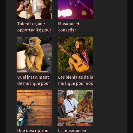
Talentter, une
Musique et
opportunité pour
conseils :
les artistes
Quelques facteurs
de l’industrie
Quel instrument
Les bienfaits de la
de musique pour
musique pour nos
votre enfant?
enfants.
Une description
La musique en