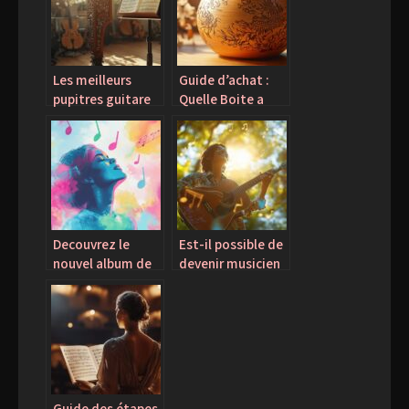
Capucine : Une
Comptine
Traditionnelle
Française
Les meilleurs
Guide d’achat :
Intemporelle
pupitres guitare
Quelle Boite a
pour protéger
Musique Tapion
votre santé
DBZ choisir pour
pendant la
votre collection ?
pratique
Decouvrez le
Est-il possible de
nouvel album de
devenir musicien
Tragedie ‘Que du
à 40 ans ?
love’ et ses
collaborations
explosives
Guide des étapes