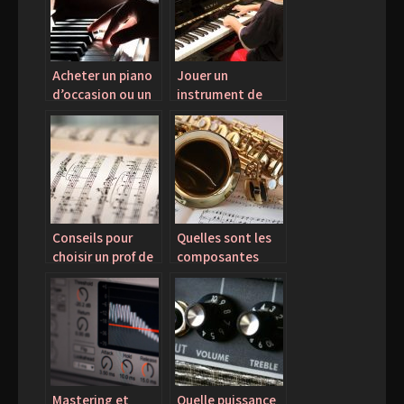
Acheter un piano
Jouer un
d’occasion ou un
instrument de
piano neuf : une
musique : les
préférence
avantages
personnelle
Conseils pour
Quelles sont les
choisir un prof de
composantes
chant
d’une partition
musicale ?
Mastering et
Quelle puissance